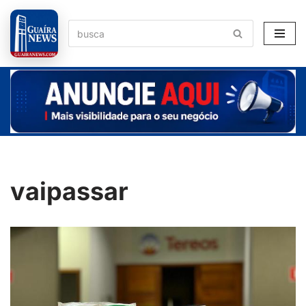
Pular
para
o
conteúdo
vaipassar