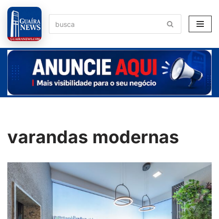
Pular
para
o
conteúdo
varandas modernas