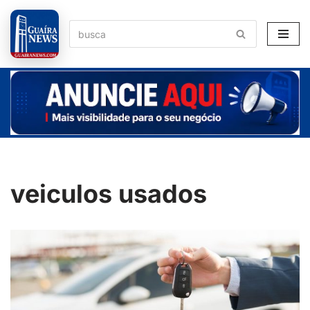
Pular
para
o
conteúdo
veiculos usados