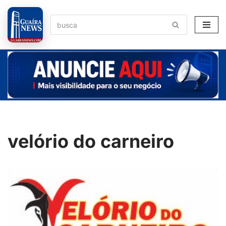
Pular
para
o
conteúdo
velório do carneiro