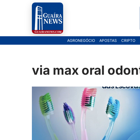
Pular
para
o
AGRONEGÓCIO
APOSTAS
CRIPTO
conteúdo
via max oral odon