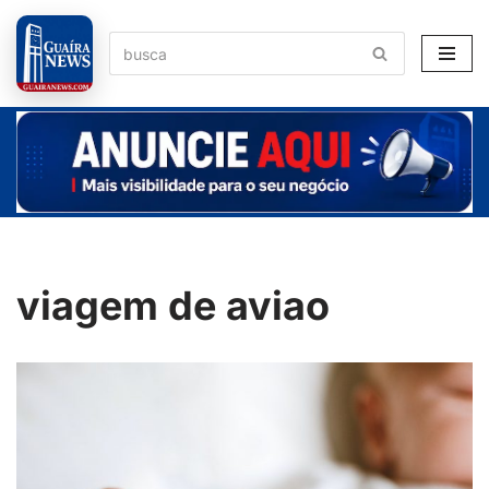
Pular
para
o
conteúdo
viagem de aviao