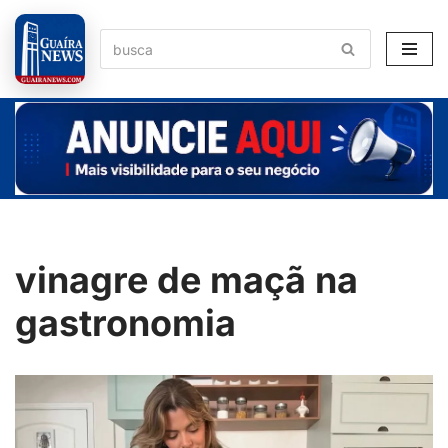
Pular
para
o
conteúdo
vinagre de maçã na
gastronomia