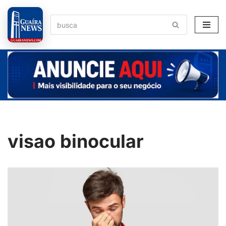
Pular
para
o
conteúdo
visao binocular