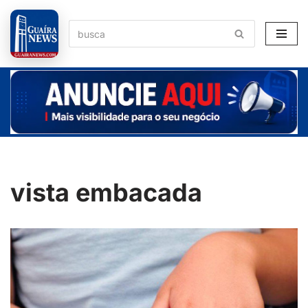
Pular
para
o
conteúdo
vista embacada