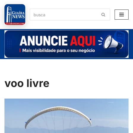
Pular
para
o
conteúdo
voo livre