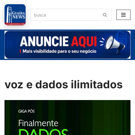
Pular
para
o
conteúdo
voz e dados ilimitados