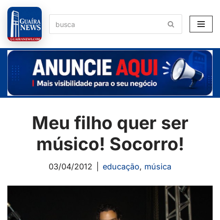
Pular
para
o
conteúdo
Meu filho quer ser
músico! Socorro!
03/04/2012
educação
,
música