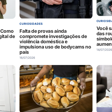
CURIOSID
CURIOSIDADES
Você sa
. Como
Falta de provas ainda
das ro
ital de
compromete investigações de
símbol
violência doméstica e
aument
impulsiona uso de bodycams no
14/07/2026
país
16/07/2026