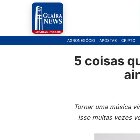
Pular
para
o
AGRONEGÓCIO
APOSTAS
CRIPTO
conteúdo
5 coisas q
ai
Tornar uma música vir
isso muitas vezes v