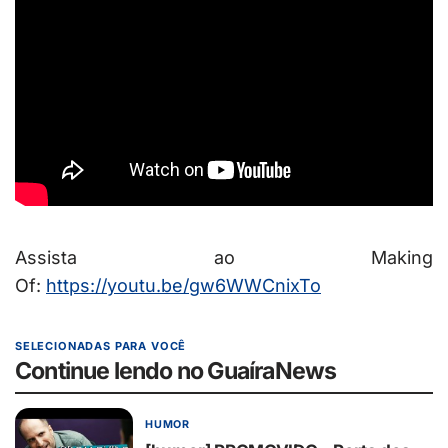
Assista ao Making
Of:
https://youtu.be/gw6WWCnixTo
SELECIONADAS PARA VOCÊ
Continue lendo no GuaíraNews
HUMOR