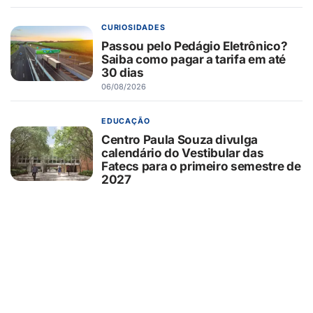
CURIOSIDADES
Passou pelo Pedágio Eletrônico?
Saiba como pagar a tarifa em até
30 dias
06/08/2026
EDUCAÇÃO
Centro Paula Souza divulga
calendário do Vestibular das
Fatecs para o primeiro semestre de
2027
06/08/2026
SAÚDE
GSH Banco de Sangue reforça
apelo por doações e homenageia
pais que ajudam a salvar vidas
06/08/2026