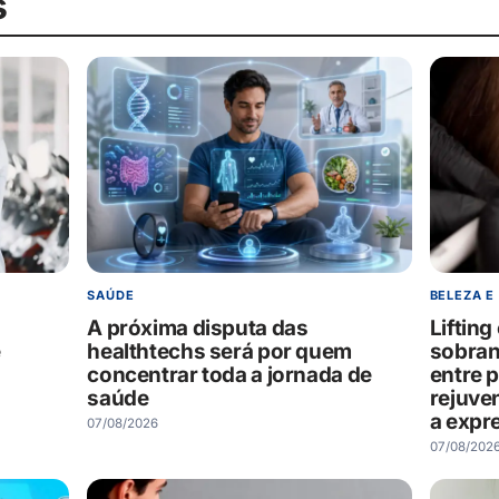
s
SAÚDE
BELEZA E
A próxima disputa das
Liftin
e
healthtechs será por quem
sobran
concentrar toda a jornada de
entre 
saúde
rejuve
a expr
07/08/2026
07/08/202