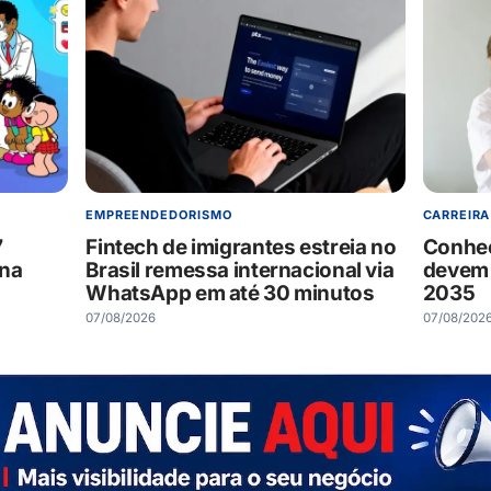
EMPREENDEDORISMO
CARREIRA
7
Fintech de imigrantes estreia no
Conheç
 na
Brasil remessa internacional via
devem 
WhatsApp em até 30 minutos
2035
07/08/2026
07/08/202