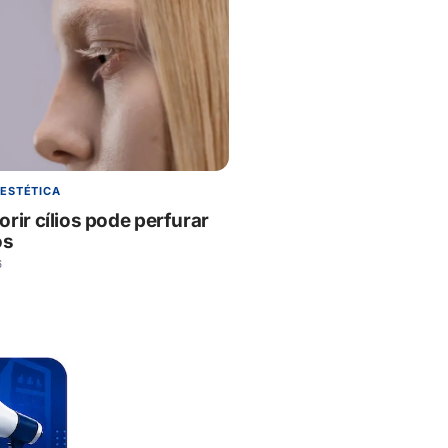
 ESTÉTICA
rir cílios pode perfurar
os
6