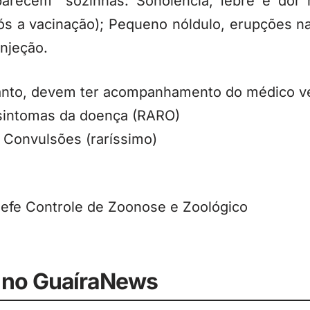
arecem” sozinhas: Sonolência, febre e dor
s a vacinação); Pequeno nóldulo, erupções na
njeção.
anto, devem ter acompanhamento do médico ve
intomas da doença (RARO)
 Convulsões (raríssimo)
hefe Controle de Zoonose e Zoológico
 no GuaíraNews