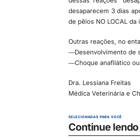
dessas reações “desap
desaparecem 3 dias apó
de pêlos NO LOCAL da i
Outras reações, no ent
―Desenvolvimento de s
―Choque anafilático ou
Dra. Lessiana Freitas
Médica Veterinária e C
SELECIONADAS PARA VOCÊ
Continue lendo