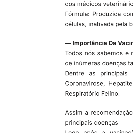
dos médicos veterinári
Fórmula: Produzida com
células, inativada pela 
― Importância Da Vaci
Todos nós sabemos e r
de inúmeras doenças t
Dentre as principais
Coronavirose, Hepati
Respiratório Felino.
Assim a recomendação 
principais doenças
Logo após a vacinaç