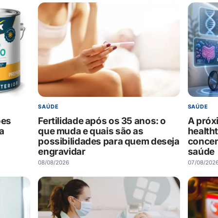
SAÚDE
SAÚDE
ões
Fertilidade após os 35 anos: o
A próx
a
que muda e quais são as
health
possibilidades para quem deseja
concen
engravidar
saúde
08/08/2026
07/08/202