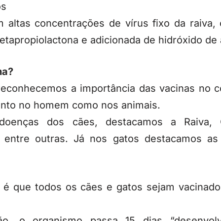
os
 altas concentrações de vírus fixo da raiva, 
betapropiolactona e adicionada de hidróxido de 
na?
econhecemos a importância das vacinas no co
anto no homem como nos animais.
 doenças dos cães, destacamos a Raiva, 
te entre outras. Já nos gatos destacamos a
é que todos os cães e gatos sejam vacinado
ão, o organismo passa 15 dias “desenvol