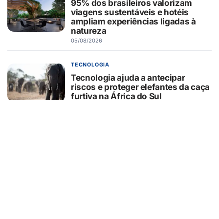
95% dos brasileiros valorizam
viagens sustentáveis e hotéis
ampliam experiências ligadas à
natureza
05/08/2026
TECNOLOGIA
Tecnologia ajuda a antecipar
riscos e proteger elefantes da caça
furtiva na África do Sul
05/08/2026
CURIOSIDADES
O que o pãozinho francês revela
sobre a dependência do trigo
importado
05/08/2026
SEGURANÇA
Hackers estão usando falsas
promessas de emprego na Meta,