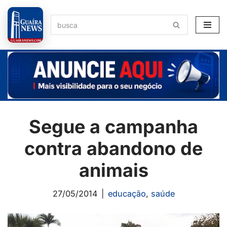
Pular
para
o
conteúdo
Segue a campanha
contra abandono de
animais
27/05/2014
educação
,
saúde