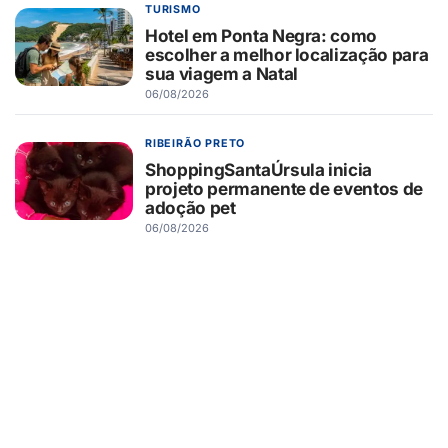
TURISMO
Hotel em Ponta Negra: como
escolher a melhor localização para
sua viagem a Natal
06/08/2026
RIBEIRÃO PRETO
ShoppingSantaÚrsula inicia
projeto permanente de eventos de
adoção pet
06/08/2026
RIBEIRÃO PRETO
Novo Shopping recebe Exposição
de Carros Antigos, com clássicos
que atravessam gerações
06/08/2026
SAÚDE
Saúde do pai antes da gravidez