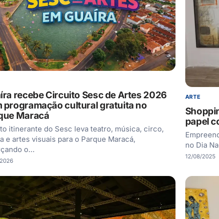
íra recebe Circuito Sesc de Artes 2026
ARTE
 programação cultural gratuita no
Shoppin
que Maracá
papel c
to itinerante do Sesc leva teatro, música, circo,
Empreend
a e artes visuais para o Parque Maracá,
no Dia Na
rçando o…
12/08/2025
/2026