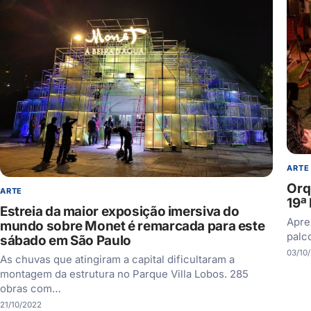
ARTE
Orq
ARTE
19ª
Estreia da maior exposição imersiva do
Apre
mundo sobre Monet é remarcada para este
palc
sábado em São Paulo
03/10
As chuvas que atingiram a capital dificultaram a
montagem da estrutura no Parque Villa Lobos. 285
obras com…
21/10/2022