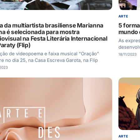
ARTE
a da multiartista brasiliense Marianna
5 forma
na é selecionada para mostra
mundo 
ovisual na Festa Literária Internacional
As expres
araty (Flip)
desenvolv
ição de videopoema e faixa musical “Oração”
18/11/2023
re no dia 25, na Casa Escreva Garota, na Flip
/2023
ARTE