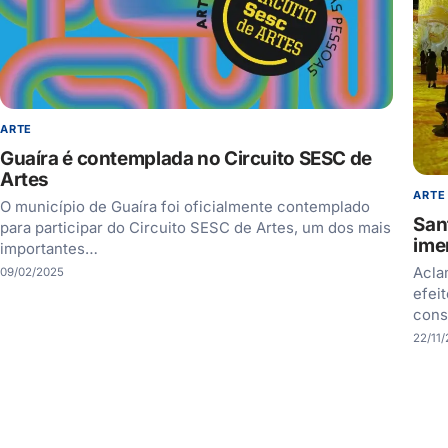
ARTE
Guaíra é contemplada no Circuito SESC de
Artes
ARTE
O município de Guaíra foi oficialmente contemplado
San
para participar do Circuito SESC de Artes, um dos mais
ime
importantes…
Acla
09/02/2025
efei
cons
22/11