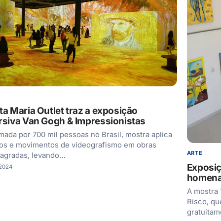
ta Maria Outlet traz a exposição
rsiva Van Gogh & Impressionistas
mada por 700 mil pessoas no Brasil, mostra aplica
tos e movimentos de videografismo em obras
ARTE
agradas, levando…
Exposiç
/2024
homena
A mostra "
Risco, qu
gratuita