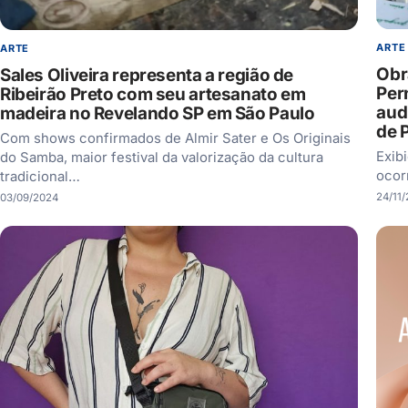
ARTE
ARTE
Obr
Sales Oliveira representa a região de
Per
Ribeirão Preto com seu artesanato em
audi
madeira no Revelando SP em São Paulo
de P
Com shows confirmados de Almir Sater e Os Originais
Exib
do Samba, maior festival da valorização da cultura
ocor
tradicional…
24/11
03/09/2024