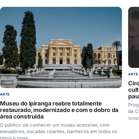
ARTE
Cir
cult
ARTE
pau
Museu do Ipiranga reabre totalmente
Prog
restaurado, modernizado e com o dobro da
de C
área construída
15/09
O público vai conhecer um museu acessível, com
elevadores, escadas rolantes, banheiros em todos os
pisos e nova…