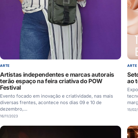
ARTE
ARTE
Artistas independentes e marcas autorais
Set
terão espaço na feira criativa do POW
ao 
Festival
Expo
Evento focado em inovação e criatividade, nas mais
tecn
diversas frentes, acontece nos dias 09 e 10 de
març
dezembro,…
15/02
16/11/2023