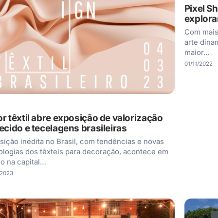
Pixel S
explora
Com mais 
arte dina
maior…
01/11/2022
or têxtil abre exposição de valorização
tecido e tecelagens brasileiras
sição inédita no Brasil, com tendências e novas
ologias dos têxteis para decoração, acontece em
o na capital…
/2023