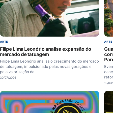
ARTE
ARTE
Filipe Lima Leonório analisa expansão do
Gua
mercado de tatuagem
com
Par
Filipe Lima Leonório analisa o crescimento do mercado
de tatuagem, impulsionado pelas novas gerações e
Even
pela valorização da…
danç
refo
30/07/2026
10/03