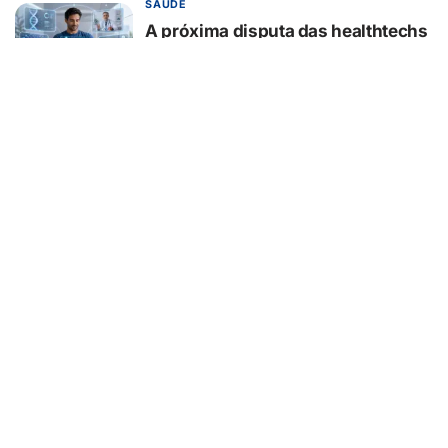
SAÚDE
A próxima disputa das healthtechs
será por quem concentrar toda a
jornada de saúde
07/08/2026
BELEZA E ESTÉTICA
Lifting endoscópico de
sobrancelhas ganha espaço entre
pacientes que buscam
rejuvenescer o olhar sem mudar a
expressão
07/08/2026
EDUCAÇÃO
Turma da Mônica ensina 7
cuidados com o aparelho na volta
às aulas
07/08/2026