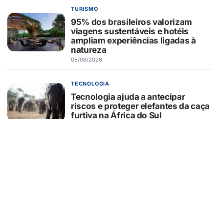
TURISMO
95% dos brasileiros valorizam
viagens sustentáveis e hotéis
ampliam experiências ligadas à
natureza
05/08/2026
TECNOLOGIA
Tecnologia ajuda a antecipar
riscos e proteger elefantes da caça
furtiva na África do Sul
05/08/2026
CURIOSIDADES
O que o pãozinho francês revela
sobre a dependência do trigo
importado
05/08/2026
SEGURANÇA