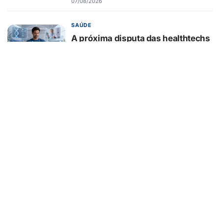
07/08/2026
SAÚDE
A próxima disputa das healthtechs
será por quem concentrar toda a
jornada de saúde
07/08/2026
BELEZA E ESTÉTICA
Lifting endoscópico de
sobrancelhas ganha espaço entre
pacientes que buscam
rejuvenescer o olhar sem mudar a
expressão
07/08/2026
EDUCAÇÃO
Turma da Mônica ensina 7
cuidados com o aparelho na volta
às aulas
07/08/2026