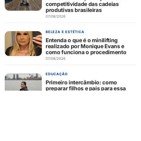
competitividade das cadeias
produtivas brasileiras
07/08/2026
BELEZA E ESTÉTICA
Entenda o que é o minilifting
realizado por Monique Evans e
como funciona o procedimento
07/08/2026
EDUCAÇÃO
Primeiro intercâmbio: como
preparar filhos e pais para essa
experiência?
07/08/2026
GUAÍRA/SP
GCM/Defesa Civil controla
incêndio em área de pastagem
07/08/2026