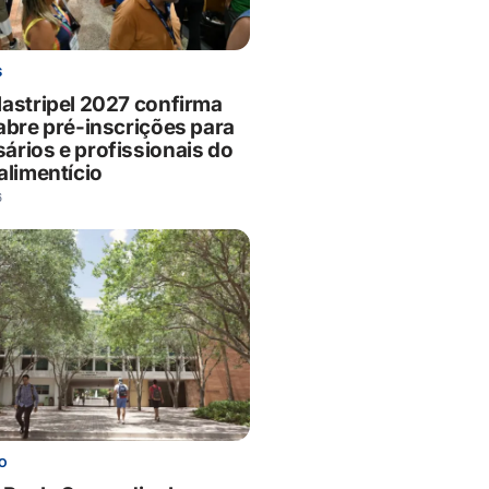
S
lastripel 2027 confirma
 abre pré-inscrições para
ários e profissionais do
alimentício
6
O