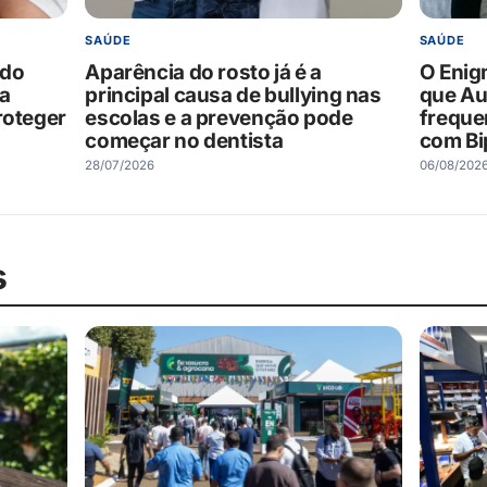
SAÚDE
SAÚDE
ndo
Aparência do rosto já é a
O Enig
da
principal causa de bullying nas
que Au
roteger
escolas e a prevenção pode
freque
começar no dentista
com Bi
28/07/2026
06/08/202
s