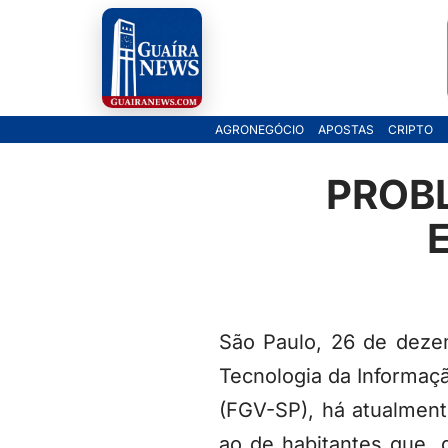
Pular
para
o
AGRONEGÓCIO
APOSTAS
CRIPTO
conteúdo
PROB
São Paulo, 26 de deze
Tecnologia da Informaç
(FGV-SP), há atualment
ao de habitantes que, d