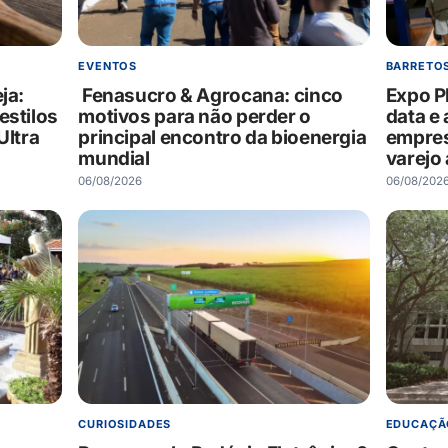
EVENTOS
BARRETO
ja:
Fenasucro & Agrocana: cinco
Expo P
estilos
motivos para não perder o
data e
Ultra
principal encontro da bioenergia
empres
mundial
varejo 
06/08/2026
06/08/202
CURIOSIDADES
EDUCAÇÃ