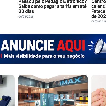
Passou pelo Pedágio Eletrônico?
Centro
Saiba como pagar a tarifa em até
calend
30 dias
Fatecs
de 202
06/08/2026
06/08/202