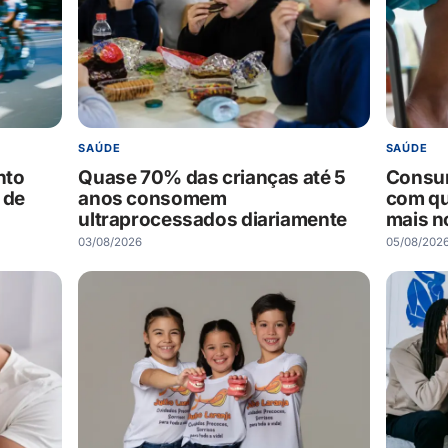
SAÚDE
SAÚDE
nto
Quase 70% das crianças até 5
Consum
 de
anos consomem
com q
ultraprocessados diariamente
mais no
03/08/2026
05/08/202