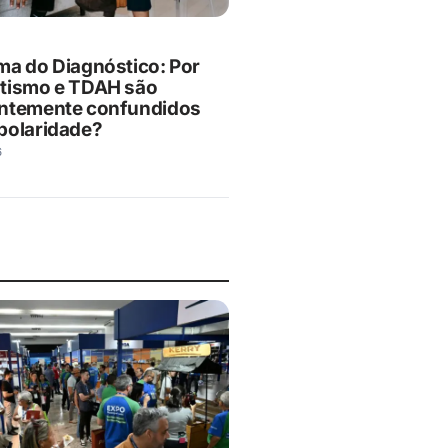
ma do Diagnóstico: Por
tismo e TDAH são
ntemente confundidos
polaridade?
6