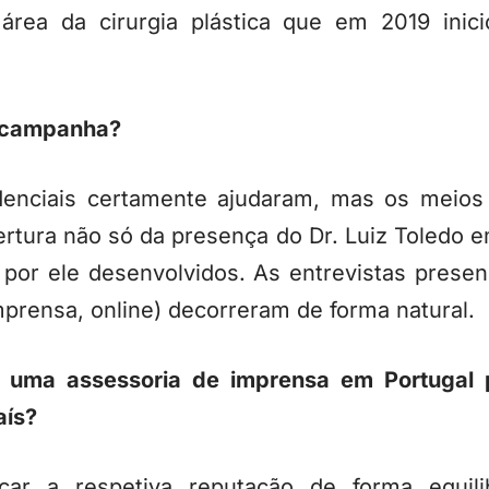
 área da cirurgia plástica que em 2019 inic
a campanha?
edenciais certamente ajudaram, mas os meios
rtura não só da presença do Dr. Luiz Toledo
por ele desenvolvidos. As entrevistas presen
mprensa, online) decorreram de forma natural.
e uma assessoria de imprensa em Portugal p
aís?
car a respetiva reputação de forma equili