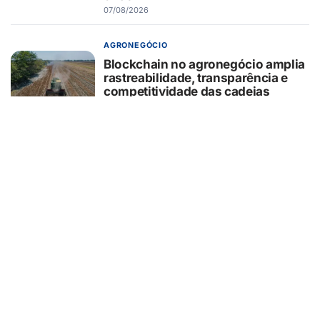
07/08/2026
AGRONEGÓCIO
Blockchain no agronegócio amplia
rastreabilidade, transparência e
competitividade das cadeias
produtivas brasileiras
07/08/2026
BELEZA E ESTÉTICA
Entenda o que é o minilifting
realizado por Monique Evans e
como funciona o procedimento
07/08/2026
EDUCAÇÃO
Primeiro intercâmbio: como
preparar filhos e pais para essa
experiência?
07/08/2026