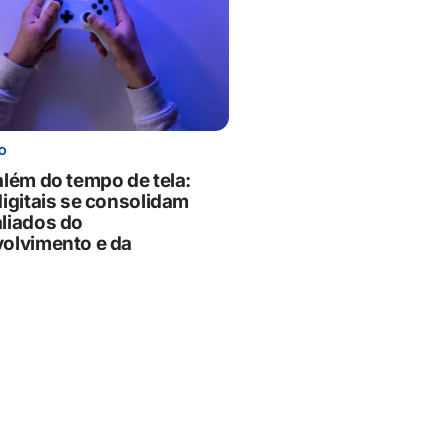
O
além do tempo de tela:
digitais se consolidam
liados do
olvimento e da
idade infantil
6