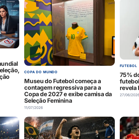
undial
FUTEBOL
eleção,
COPA DO MUNDO
75% do
ação
Museu do Futebol começa a
futebo
contagem regressiva para a
revela
Copa de 2027 e exibe camisa da
27/06/202
Seleção Feminina
11/07/2026