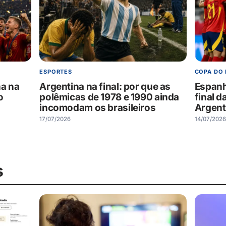
ESPORTES
COPA DO
na na
Argentina na final: por que as
Espanha
o
polêmicas de 1978 e 1990 ainda
final d
incomodam os brasileiros
Argent
17/07/2026
14/07/2026
s