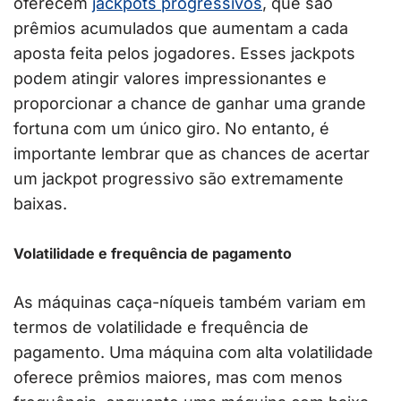
oferecem
jackpots progressivos
, que são
prêmios acumulados que aumentam a cada
aposta feita pelos jogadores. Esses jackpots
podem atingir valores impressionantes e
proporcionar a chance de ganhar uma grande
fortuna com um único giro. No entanto, é
importante lembrar que as chances de acertar
um jackpot progressivo são extremamente
baixas.
Volatilidade e frequência de pagamento
As máquinas caça-níqueis também variam em
termos de volatilidade e frequência de
pagamento. Uma máquina com alta volatilidade
oferece prêmios maiores, mas com menos