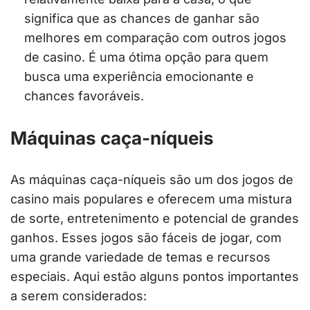
significa que as chances de ganhar são
melhores em comparação com outros jogos
de casino. É uma ótima opção para quem
busca uma experiência emocionante e
chances favoráveis.
Máquinas caça-níqueis
As máquinas caça-níqueis são um dos jogos de
casino mais populares e oferecem uma mistura
de sorte, entretenimento e potencial de grandes
ganhos. Esses jogos são fáceis de jogar, com
uma grande variedade de temas e recursos
especiais. Aqui estão alguns pontos importantes
a serem considerados: