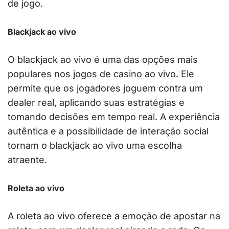
de jogo.
Blackjack ao vivo
O blackjack ao vivo é uma das opções mais
populares nos jogos de casino ao vivo. Ele
permite que os jogadores joguem contra um
dealer real, aplicando suas estratégias e
tomando decisões em tempo real. A experiência
autêntica e a possibilidade de interação social
tornam o blackjack ao vivo uma escolha
atraente.
Roleta ao vivo
A roleta ao vivo oferece a emoção de apostar na