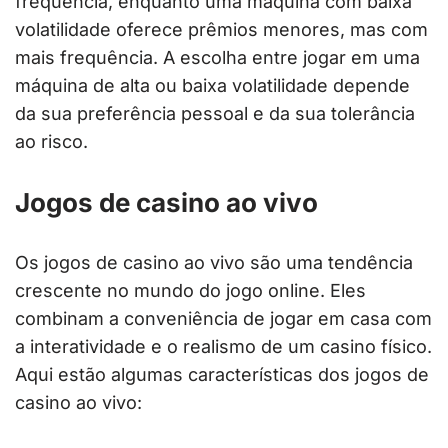
frequência, enquanto uma máquina com baixa
volatilidade oferece prêmios menores, mas com
mais frequência. A escolha entre jogar em uma
máquina de alta ou baixa volatilidade depende
da sua preferência pessoal e da sua tolerância
ao risco.
Jogos de casino ao vivo
Os jogos de casino ao vivo são uma tendência
crescente no mundo do jogo online. Eles
combinam a conveniência de jogar em casa com
a interatividade e o realismo de um casino físico.
Aqui estão algumas características dos jogos de
casino ao vivo: