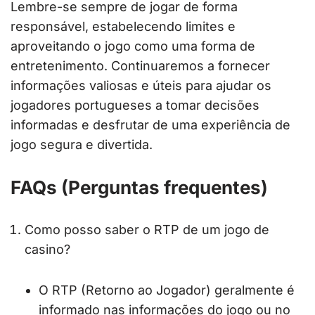
Lembre-se sempre de jogar de forma
responsável, estabelecendo limites e
aproveitando o jogo como uma forma de
entretenimento. Continuaremos a fornecer
informações valiosas e úteis para ajudar os
jogadores portugueses a tomar decisões
informadas e desfrutar de uma experiência de
jogo segura e divertida.
FAQs (Perguntas frequentes)
Como posso saber o RTP de um jogo de
casino?
O RTP (Retorno ao Jogador) geralmente é
informado nas informações do jogo ou no