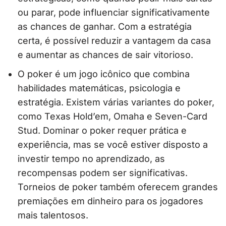
ou parar, pode influenciar significativamente
as chances de ganhar. Com a estratégia
certa, é possível reduzir a vantagem da casa
e aumentar as chances de sair vitorioso.
O poker é um jogo icônico que combina
habilidades matemáticas, psicologia e
estratégia. Existem várias variantes do poker,
como Texas Hold’em, Omaha e Seven-Card
Stud. Dominar o poker requer prática e
experiência, mas se você estiver disposto a
investir tempo no aprendizado, as
recompensas podem ser significativas.
Torneios de poker também oferecem grandes
premiações em dinheiro para os jogadores
mais talentosos.