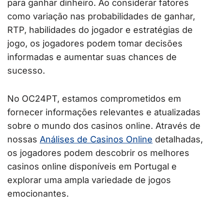
para ganhar dinheiro. Ao considerar fatores
como variação nas probabilidades de ganhar,
RTP, habilidades do jogador e estratégias de
jogo, os jogadores podem tomar decisões
informadas e aumentar suas chances de
sucesso.
No OC24PT, estamos comprometidos em
fornecer informações relevantes e atualizadas
sobre o mundo dos casinos online. Através de
nossas
Análises de Casinos Online
detalhadas,
os jogadores podem descobrir os melhores
casinos online disponíveis em Portugal e
explorar uma ampla variedade de jogos
emocionantes.