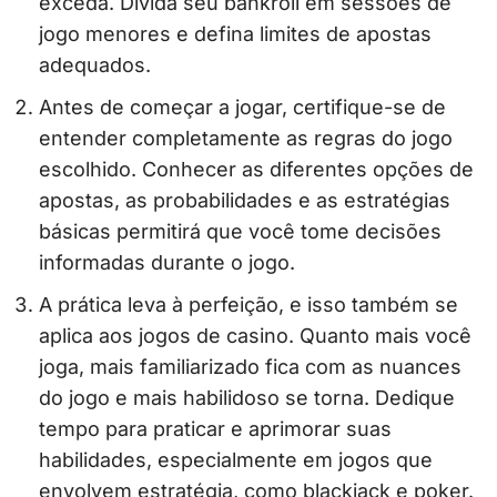
exceda. Divida seu bankroll em sessões de
jogo menores e defina limites de apostas
adequados.
Antes de começar a jogar, certifique-se de
entender completamente as regras do jogo
escolhido. Conhecer as diferentes opções de
apostas, as probabilidades e as estratégias
básicas permitirá que você tome decisões
informadas durante o jogo.
A prática leva à perfeição, e isso também se
aplica aos jogos de casino. Quanto mais você
joga, mais familiarizado fica com as nuances
do jogo e mais habilidoso se torna. Dedique
tempo para praticar e aprimorar suas
habilidades, especialmente em jogos que
envolvem estratégia, como blackjack e poker.