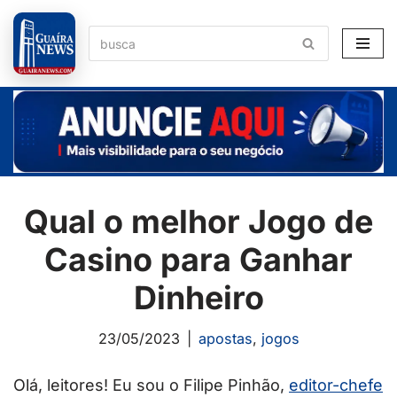
Pular
para
o
conteúdo
Qual o melhor Jogo de
Casino para Ganhar
Dinheiro
23/05/2023
apostas
,
jogos
Olá, leitores! Eu sou o Filipe Pinhão,
editor-chefe