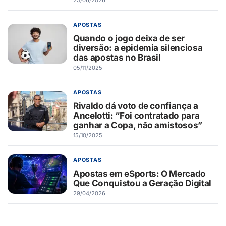
APOSTAS
Quando o jogo deixa de ser
diversão: a epidemia silenciosa
das apostas no Brasil
05/11/2025
APOSTAS
Rivaldo dá voto de confiança a
Ancelotti: “Foi contratado para
ganhar a Copa, não amistosos”
15/10/2025
APOSTAS
Apostas em eSports: O Mercado
Que Conquistou a Geração Digital
29/04/2026