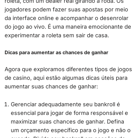
roleta, com um dealer real girando a roda. Os
jogadores podem fazer suas apostas por meio
da interface online e acompanhar o desenrolar
do jogo ao vivo. É uma maneira emocionante de
experimentar a roleta sem sair de casa.
Dicas para aumentar as chances de ganhar
Agora que exploramos diferentes tipos de jogos
de casino, aqui estão algumas dicas úteis para
aumentar suas chances de ganhar:
Gerenciar adequadamente seu bankroll é
essencial para jogar de forma responsável e
maximizar suas chances de ganhar. Defina
um orçamento específico para o jogo e não o