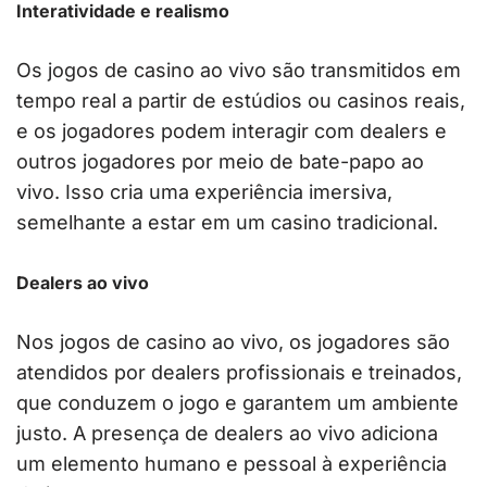
Interatividade e realismo
Os jogos de casino ao vivo são transmitidos em
tempo real a partir de estúdios ou casinos reais,
e os jogadores podem interagir com dealers e
outros jogadores por meio de bate-papo ao
vivo. Isso cria uma experiência imersiva,
semelhante a estar em um casino tradicional.
Dealers ao vivo
Nos jogos de casino ao vivo, os jogadores são
atendidos por dealers profissionais e treinados,
que conduzem o jogo e garantem um ambiente
justo. A presença de dealers ao vivo adiciona
um elemento humano e pessoal à experiência