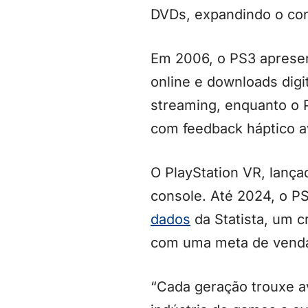
DVDs, expandindo o con
Em 2006, o PS3 apresent
online e downloads digi
streaming, enquanto o 
com feedback háptico 
O PlayStation VR, lança
console. Até 2024, o P
dados
da Statista, um 
com uma meta de venda 
“Cada geração trouxe a