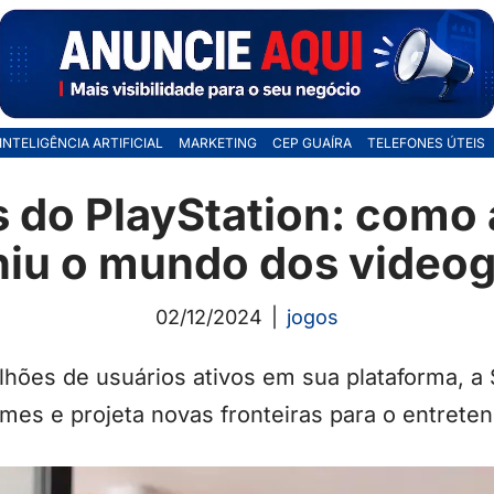
INTELIGÊNCIA ARTIFICIAL
MARKETING
CEP GUAÍRA
TELEFONES ÚTEIS
 do PlayStation: como
niu o mundo dos vide
02/12/2024
jogos
hões de usuários ativos em sua plataforma, a
mes e projeta novas fronteiras para o entrete