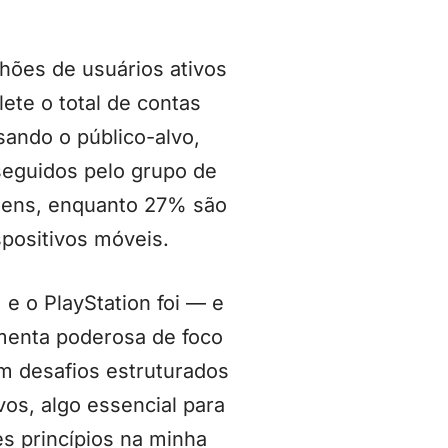
lhões de usuários ativos
ete o total de contas
ando o público-alvo,
seguidos pelo grupo de
mens, enquanto 27% são
spositivos móveis.
e o PlayStation foi — e
menta poderosa de foco
m desafios estruturados
os, algo essencial para
s princípios na minha