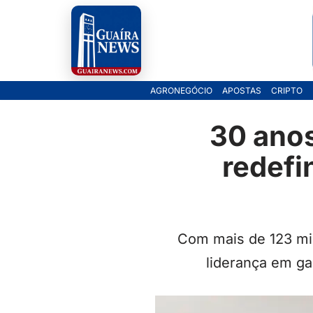
Pular
para
o
AGRONEGÓCIO
APOSTAS
CRIPTO
conteúdo
30 anos
redefi
Com mais de 123 mil
liderança em ga