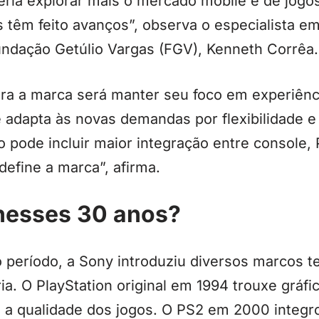
ria explorar mais o mercado mobile e de jogos
 têm feito avanços”, observa o especialista e
ndação Getúlio Vargas (FGV), Kenneth Corrêa.
ara a marca será manter seu foco em experiên
 adapta às novas demandas por flexibilidade e
 pode incluir maior integração entre console,
define a marca”, afirma.
nesses 30 anos?
 período, a Sony introduziu diversos marcos t
ia. O PlayStation original em 1994 trouxe gráf
 a qualidade dos jogos. O PS2 em 2000 integr