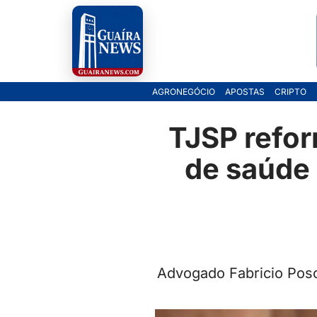
Pular
para
o
AGRONEGÓCIO
APOSTAS
CRIPTO
conteúdo
TJSP refor
de saúde 
Advogado Fabricio Pos