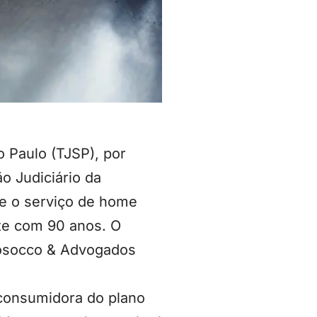
o Paulo (TJSP), por
o Judiciário da
e o serviço de home
nte com 90 anos. O
 Posocco & Advogados
é consumidora do plano