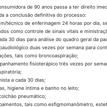
onsumidora de 90 anos passa a ter direito imed
a a conclusão definitiva do processo:
m/técnico de enfermagem 24 horas por dia, s
ados como controle de sinais vitais e ministr
ada 30 dias para análise do quadro geral da pa
audiológico duas vezes por semana para cont
ações, tais como broncoaspiração;
anhamento fisioterápico três vezes por seman
piratória;
nista a cada 30 dias;
as, higiene íntima e banho no leito;
colchão pneumático;
pamentos, tais como esfigmomanômetro, estet