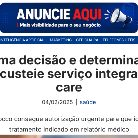
INTELIGÊNCIA ARTIFICIAL
MARKETING
CEP GUAÍRA
TELEFONES ÚTEIS
ma decisão e determin
custeie serviço integr
care
04/02/2025
saúde
occo consegue autorização urgente para que i
tratamento indicado em relatório médico