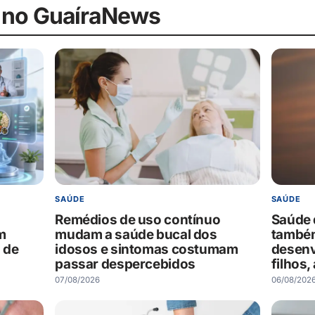
 no GuaíraNews
SAÚDE
SAÚDE
Remédios de uso contínuo
Saúde 
m
mudam a saúde bucal dos
também
 de
idosos e sintomas costumam
desenv
passar despercebidos
filhos
07/08/2026
06/08/202