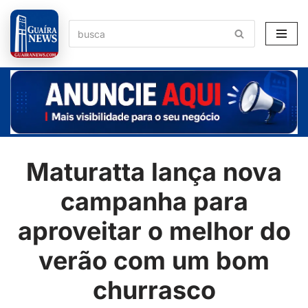
Pular
para
o
conteúdo
Maturatta lança nova
campanha para
aproveitar o melhor do
verão com um bom
churrasco