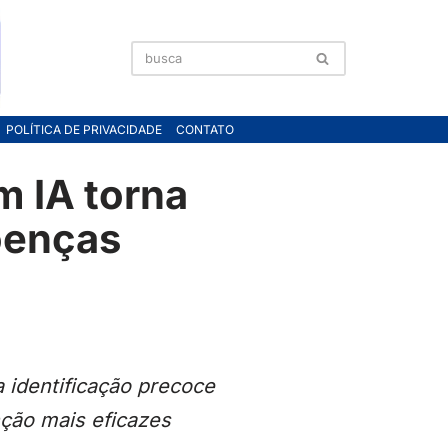
POLÍTICA DE PRIVACIDADE
CONTATO
m IA torna
oenças
 identificação precoce
nção mais eficazes