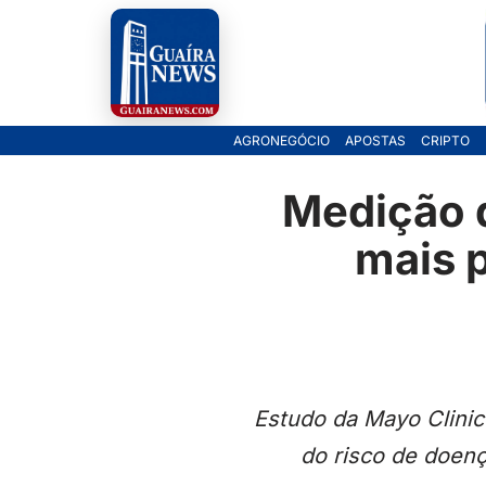
Pular
para
o
AGRONEGÓCIO
APOSTAS
CRIPTO
conteúdo
Medição d
mais 
Estudo da Mayo Clinic
do risco de doenç