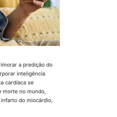
imorar a predição do
porar inteligência
ça cardíaca se
e morte no mundo,
infarto do miocárdio,