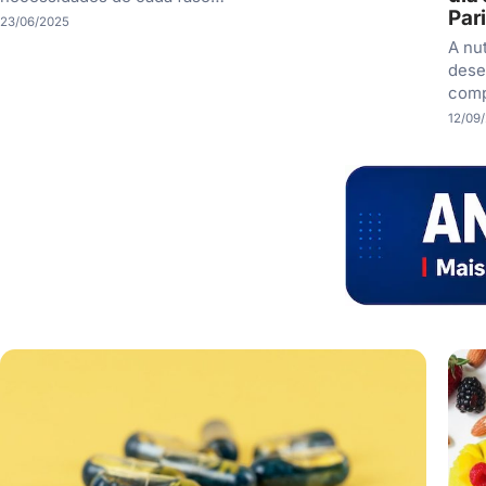
Par
23/06/2025
A nu
dese
comp
12/09