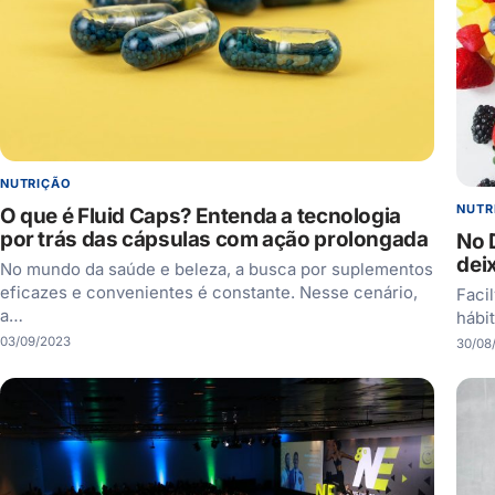
NUTRIÇÃO
NUTR
O que é Fluid Caps? Entenda a tecnologia
por trás das cápsulas com ação prolongada
No D
dei
No mundo da saúde e beleza, a busca por suplementos
eficazes e convenientes é constante. Nesse cenário,
Faci
a…
hábi
03/09/2023
30/08