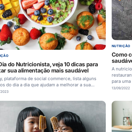
NUTRIÇÃO
Como co
IÇÃO
saudáv
ia do Nutricionista, veja 10 dicas para
A nutrici
xar sua alimentação mais saudável
restauran
ly, plataforma de social commerce, lista alguns
para uma
tos do dia a dia que ajudam a melhorar a sua…
13/09/2022
/2023