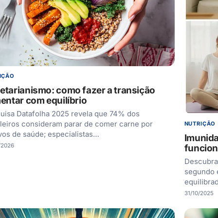
IÇÃO
etarianismo: como fazer a transição
mentar com equilíbrio
uisa Datafolha 2025 revela que 74% dos
ileiros consideram parar de comer carne por
NUTRIÇÃO
vos de saúde; especialistas…
Imunida
/2026
funcion
Descubra 
segundo e
equilibr
31/10/2025