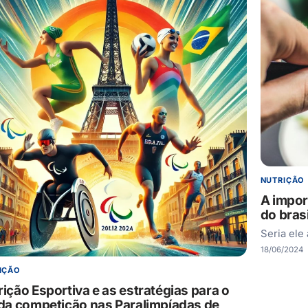
NUTRIÇÃO
A impor
do brasi
Seria ele 
18/06/2024
IÇÃO
rição Esportiva e as estratégias para o
 da competição nas Paralimpíadas de