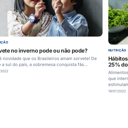
IÇÃO
vete no inverno pode ou não pode?
NUTRIÇÃO
Hábitos
é novidade que os Brasileiros amam sorvete! De
25% dos
e a sul do país, a sobremesa conquista fãs…
/2022
Alimentos
que inte
estimula
19/07/2022