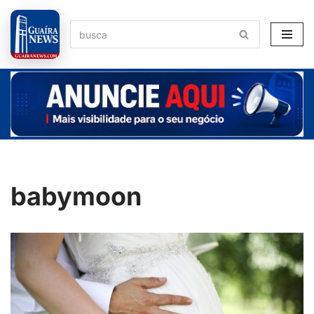
Pular
para
o
conteúdo
babymoon