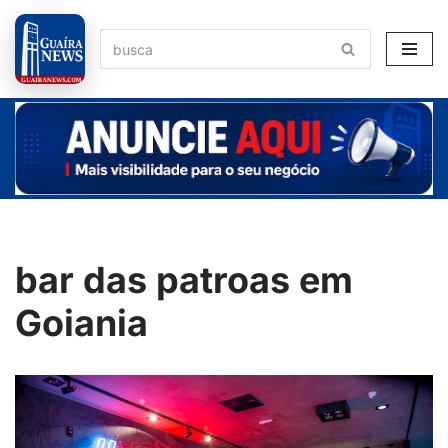
Pular
para
o
conteúdo
bar das patroas em
Goiania