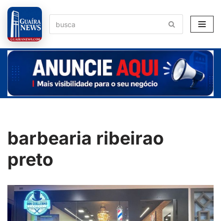
Pular
para
o
conteúdo
barbearia ribeirao
preto