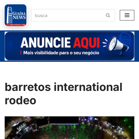
Pular
para
o
conteúdo
barretos international
rodeo