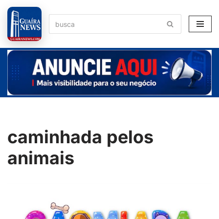
Pular
para
o
conteúdo
caminhada pelos
animais