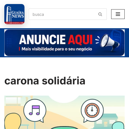
Pular
para
o
conteúdo
carona solidária