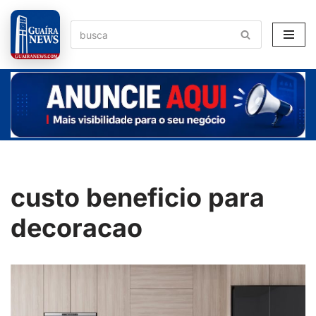
Pular
para
o
conteúdo
custo beneficio para
decoracao