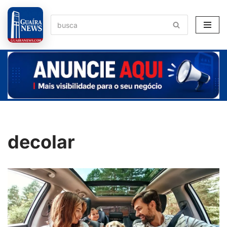
Pular
para
o
conteúdo
decolar