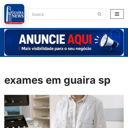
Pular
para
o
conteúdo
exames em guaira sp