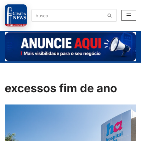
Pular
para
o
conteúdo
excessos fim de ano