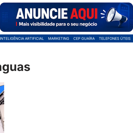
INTELIGÊNCIA ARTIFICIAL
MARKETING
CEP GUAÍRA
TELEFONES ÚTEIS
inguas