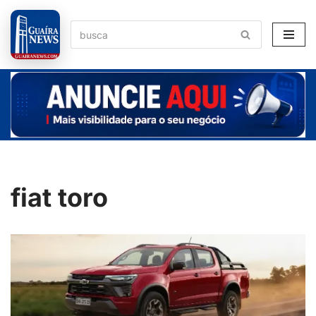
Pular
para
o
conteúdo
fiat toro