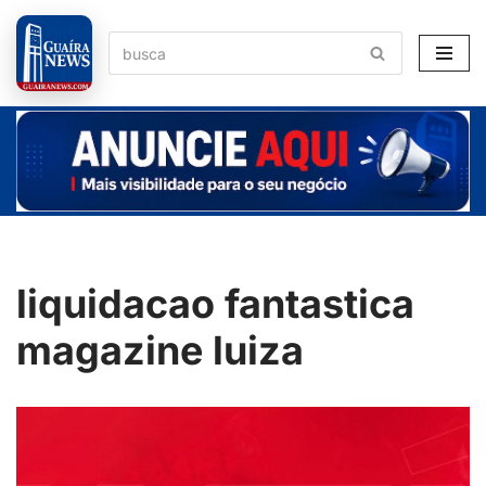
Pular
para
o
conteúdo
liquidacao fantastica
magazine luiza