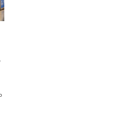
o
o
a