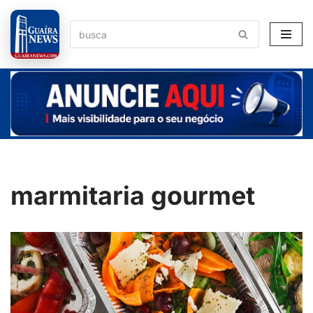
Pular
para
o
conteúdo
marmitaria gourmet