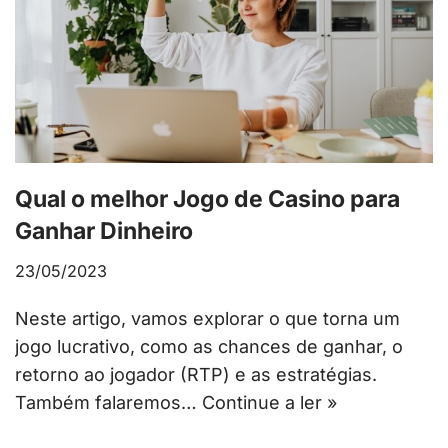
Qual o melhor Jogo de Casino para
Ganhar Dinheiro
23/05/2023
Neste artigo, vamos explorar o que torna um
jogo lucrativo, como as chances de ganhar, o
retorno ao jogador (RTP) e as estratégias.
Também falaremos…
Continue a ler »